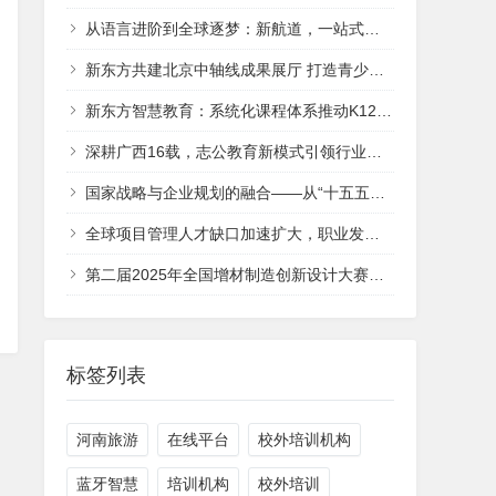
从语言进阶到全球逐梦：新航道，一站式点亮青少年国际教育之路
新东方共建北京中轴线成果展厅 打造青少年文化传承新平台
新东方智慧教育：系统化课程体系推动K12人工智能教育生态建设
深耕广西16载，志公教育新模式引领行业风潮
国家战略与企业规划的融合——从“十五五规划建议”看企业五年规划的制定方法
全球项目管理人才缺口加速扩大，职业发展迎来新机遇 —— 项目管理协会（PMI）发布权威报告
第二届2025年全国增材制造创新设计大赛在武汉隆重举行
标签列表
河南旅游
在线平台
校外培训机构
蓝牙智慧
培训机构
校外培训