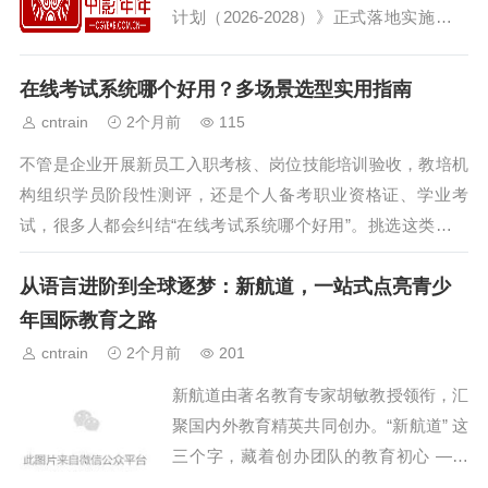
计划（2026-2028）》正式落地实施，区
域全力扶持AIGC数字内容、虚拟视觉、
智能创作等新兴产业发展，海量企业落
在线考试系统哪个好用？多场景选型实用指南
地、项目扩容...
cntrain
2个月前
115
不管是企业开展新员工入职考核、岗位技能培训验收，教培机
构组织学员阶段性测评，还是个人备考职业资格证、学业考
试，很多人都会纠结“在线考试系统哪个好用”。挑选这类工具
时，核心要匹配自身的使用场景、功能需求...
从语言进阶到全球逐梦：新航道，一站式点亮青少
年国际教育之路
cntrain
2个月前
201
新航道由著名教育专家胡敏教授领衔，汇
聚国内外教育精英共同创办。“新航道” 这
三个字，藏着创办团队的教育初心 ——
跳出大学 “庙堂英语” 与培训机构 “江湖英