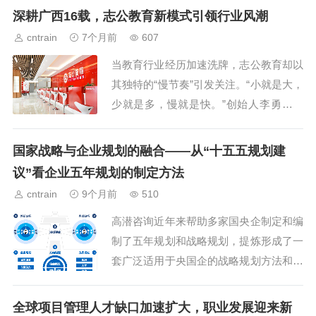
深耕广西16载，志公教育新模式引领行业风潮
cntrain
7个月前
607
当教育行业经历加速洗牌，志公教育却以
其独特的“慢节奏”引发关注。“小就是大，
少就是多，慢就是快。”创始人李勇用十
二字概括了企业的战略逻辑。十六年来，
志公教育深耕广西公职类考试辅导。不追
国家战略与企业规划的融合——从“十五五规划建
求版图扩张，只聚...
议”看企业五年规划的制定方法
cntrain
9个月前
510
高潜咨询近年来帮助多家国央企制定和编
制了五年规划和战略规划，提炼形成了一
套广泛适用于央国企的战略规划方法和体
系，对于提高国有企业战略规划的有效
性、帮助企业搭建起有效的战略管理体
全球项目管理人才缺口加速扩大，职业发展迎来新