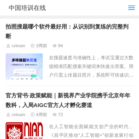
中国培训在线
拍照搜题哪个软件最好用：从识别到复练的完整判
断
cntrain
3周前
94
在搜题速度与准确性上，考试宝通过大数
据精准匹配搜索关键词来快速出答案。用
户只需上传题目照片，系统即可快速识别
并匹配相关题库资源。这意味着从按下快
门到看到解析，整个过程几乎没有等待
官方背书·政策赋能｜新视界产业学院携手北京年年
感。同时，题库内的试题...
数科，入局AIGC官方人才孵化赛道
cntrain
4周前
72
在人工智能全面赋能文创产业的时代，
《昌平区推动“人工智能+”创新发展行动