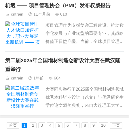
系、形成一套行之有效的战...
机遇 —— 项目管理协会（PMI）发布权威报告
cntrain
11个月前
618
项目管理作为支撑复杂工程建设、推动数
字化发展与产业转型的重要专业，其战略
价值正日益凸显。当前，全球项目管理专
业人才数量已接近4,000万人，规模远超
全球软件开发人员（约2,500万人）及护
第二届2025年全国增材制造创新设计大赛在武汉隆
士群体（约3...
重举行
cntrain
1年前
664
大赛同步举行了2025届全国增材制造领域
优秀本科毕业设计（论文）与优秀研究生
学位论文颁奖典礼，来自大连理工大学、
吉林大学、武汉理工大学、哈尔滨工程大
学等全国30所高校共46篇高水平论文脱颖
首页
1
2
3
4
5
6
7
8
9
10
下页