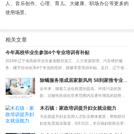
人、音乐创作、心理、育儿、大健康、职场办公等更多的
使用场景。
相关文章
今年高校毕业生参加4个专业培训有补贴
2018年辽宁省高校毕业生参加数控加工、人力资源管理、汽车维护服
务、楼宇自动化等4个专业的培训，能够享受培训补贴。近日，辽宁省人
社厅对2018年全省高校毕业生专业转换及技能提升培训工作作出部
除螨服务渐成居家新风尚 58到家推专业培
署，...
训满足市场
近年来，随着工业化程度的提高、环境污染的加
剧，过敏性疾病在世界范围内呈逐年增高的趋势。
在引起过敏性疾病的众多过敏原中，螨虫是最普
木石镇：家政培训提升妇女就业能力
遍、危害最大的，除了会引发皮肤过敏，还可诱发
哮喘、过敏性鼻炎、痤疮...
为全面提升妇女实用人才队伍整体素质，帮助部分
妇女拓宽就业渠道，8月31日，木石镇妇联联合枣庄
市仁和家政培训学校在121会议室开展新农村新生活