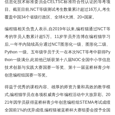
信息化技术标准委员会CELTSC标准符合性认证的等考项
目。截至目前,NCT等级测试考生数量累计超过16万人,考生
覆盖中国34个省级行政区、全球4大洲、20+国家。
编程猫相关负责人表示,自2019年以来,编程猫通过NCT等
考的学员人数累计超5万。11岁学员齐浩博在编程猫学习
后,一年半内陆续高分通过NCT图形化一级、图形化二级、
Python 一级。五年级学员于天一在本次NCT等考中获得Py
thon一级满分,此前他已斩获第十八届NOC全国中小学信息
技术创新与实践大赛国赛一等奖、第十一届蓝桥杯青少年
创意编程组国赛一等奖。
得益于优秀的课程内容、雄厚的师资力量和高效的教学模
式,编程猫学员在各项权威青少年编程活动中大放异彩。20
21年因学员获得蓝桥杯青少年创意编程组STEMA考试成绩
全国前1%的优异成绩,编程猫被蓝桥杯大赛组委会授予全国