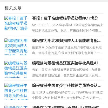
相关文章
喜报！逾千名编程猫学员获得NCT满分
5月15日下午，2020年春季NCT全国青少年编程能力
等级测试成绩公布。据悉，有来自全国34个省市自
治区、港澳台及加拿大、美国、新加坡等地区上万
编程猫为湖北秭归捐赠人工智能教育配套
名考生参加了本次考试。 NCT全国青少年编...
物质，助力山区教育
疫情期间,为保障学生的学业发展,“网课”被大面积推
出。值得注意的是,它带来便利的同时,也撕开了一道
口子,让我们窥见了城乡教育资源的鸿沟。 目前,“特
编程猫与景德镇昌江区实验学校共建AI 编
别...
程教室，AI 双师课堂助力智慧教育创新发
当前，国家大力推进智慧教育示范区建设，加快推
展
进智慧教育创新发展，智慧教育正迎来重大发展机
遇。 近期，景德镇市四套领导班子积极响应国家
编程猫获中国青少年科技辅导员协会认证,
号召，携浏阳市5所学校的领导与老师们，参...
成为全国青少年科技辅导员培训基地
近日,深圳点猫科技有限公司(以下简称“编程猫”)经过
中国青少年科技辅导员协会考核评估后,作为唯一一
家少儿编程教育公司,正式成为“全国青少年科技辅导
行业空白下,编程猫小火箭幼儿编程如何树