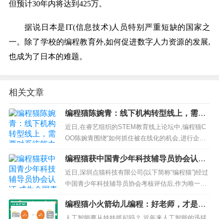
但预计30年内将达到425万。
据说日本是IT(信息技术)人员特别严重短缺的国家之
一。除了学校的编程教育外,如何促进数字人力资源的发展,
也成为了日本的难题。
相关文章
编程猫陈婉青：线下机构转型线上，需要
对系统能力和组织能力做出哪些变革？
近日,在睿艺组织的STEM教育线上论坛中,编程猫C
OO陈婉青围绕“如何抓住被在线化的机会,进行企业
系统能力变革?”、“教育企业的新机会和新渠道”、...
编程猫获中国青少年科技辅导员协会认证,
成为全国青少年科技辅导员培训基地
近日,深圳点猫科技有限公司(以下简称“编程猫”)经过
中国青少年科技辅导员协会考核评估后,作为唯一一
家少儿编程教育公司,正式成为“全国青少年科技辅导
编程猫小火箭幼儿编程：好老师，才是好
员培训基地&...
教育的翘板！
人工智能要从娃娃抓起吗？ 近年来人工智能的迅猛